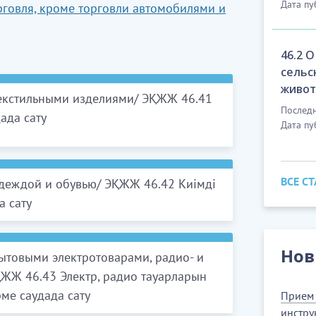
Дата пу
рговля, кроме торговли автомобилями и
46.2 
сельс
живо
текстильными изделиями/ ЭҚЖЖ 46.41
Последн
ада сату
Дата пу
 изделиями
ВСЕ С
одеждой и обувью/ ЭҚЖЖ 46.42 Киімді
а сату
овым бельем и т.д.
Нов
ытовыми электротоварами, радио- и
исле спортивной
оварами: иголками, нитками и т.д.
ЖЖ 46.43 Электр, радио тауарларын
ами, как перчатки, галстуки и подтяжки
ме саудада сату
Прием 
инстру
иями