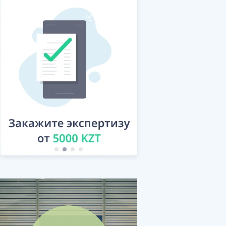
.........