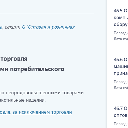
46.5 
компь
обору
а
, секции
G "Оптовая и розничная
Последн
Дата пу
 торговля
46.6 
машин
ми потребительского
прина
Последн
Дата пу
влю непродовольственными товарами
екстильные изделия.
46.7 
овля, за исключением торговли
оптов
Последн