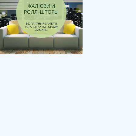
.........
.........