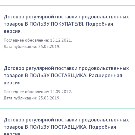
[Скрытый текст. Полная версия доступна после
скачивания]
Договор регулярной поставки продовольственных
товаров В ПОЛЬЗУ ПОКУПАТЕЛЯ. Подробная
9. СРОК ДЕЙСТВИЯ ДОГОВОРА
версия.
9.1. Настоящий договор вступает в силу с даты его
Последнее обновление: 15.12.2021.
подписания Сторонами (их уполномоченными
Дата публикации: 25.05.2019.
представителями), указанной на первой странице
настоящего договора, и действует по
00.00.0000
года включительно, а в части исполнения
Договор регулярной поставки продовольственных
финансовых обязательств, - до их полного
товаров В ПОЛЬЗУ ПОСТАВЩИКА. Расширенная
исполнения Сторонами.
версия.
Последнее обновление: 14.09.2022.
…………………………
Дата публикации: 25.05.2019.
[Скрытый текст. Полная версия доступна после
скачивания]
Договор регулярной поставки продовольственных
1
0. ПОРЯДОК ИЗМЕНЕНИЯ И РАСТОРЖЕНИЯ
товаров В ПОЛЬЗУ ПОСТАВЩИКА. Подробная
ДОГОВОРА
версия.