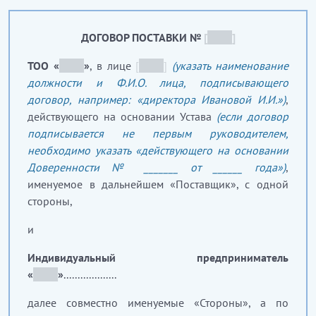
ДОГОВОР ПОСТАВКИ №
[
_____
]
ТОО «
_____
»
, в лице
[
_____
]
(указать наименование
должности и Ф.И.О. лица, подписывающего
договор, например: «директора Ивановой И.И.»)
,
действующего на основании Устава
(если договор
подписывается не первым руководителем,
необходимо указать «действующего на основании
Доверенности № _______ от ______ года»)
,
именуемое в дальнейшем «Поставщик», с одной
стороны,
и
Индивидуальный предприниматель
«
_____
»
...................
далее совместно именуемые «Стороны», а по