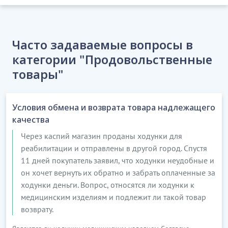
3. УПАКОВКА, МАРКИРОВКА ТОВАРОВ
Часто задаваемые вопросы в
3.1. Товары должны иметь надлежащую упаковку и
маркировку, соответствующую применимым к
категории "Продовольственные
данному виду товаров техническим
товары"
регламентам...............
…………………………
Условия обмена и возврата товара надлежащего
[Скрытый текст. Полная версия доступна после
качества
скачивания]
Через каспий магазин проданы ходунки для
реабилитации и отправлены в другой город. Спустя
4. ПОСТАВКА ТОВАРОВ
11 дней покупатель заявил, что ходунки неудобные и
4.1. Срок поставки оговаривается Сторонами
он хочет вернуть их обратно и забрать оплаченные за
отдельно в отношении каждой партии товаров и
ходунки деньги. Вопрос, относятся ли ходунки к
определяется в соответствующей спецификации.
медицинским изделиям и подлежит ли такой товар
возврату.
4.2. Поставщик обязан одновременно с передачей
товаров передать Покупателю перечисленные