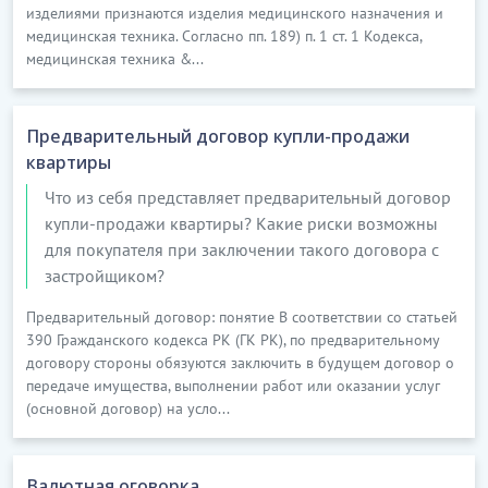
…………………………
изделиями признаются изделия медицинского назначения и
[Скрытый текст. Полная версия доступна после
медицинская техника. Согласно пп. 189) п. 1 ст. 1 Кодекса,
скачивания]
медицинская техника &...
6. КАЧЕСТВО ТОВАРОВ, ПОРЯДОК ПРЕДЪЯВЛЕНИЯ
Предварительный договор купли-продажи
ПРЕТЕНЗИЙ
квартиры
6.1. Поставщик обязуется осуществлять поставку
Что из себя представляет предварительный договор
товаров высокого качества, пригодных для
купли-продажи квартиры? Какие риски возможны
использования в соответствии с их назначением,
для покупателя при заключении такого договора с
соответствующих условиям настоящего договора, а
застройщиком?
также..............
Предварительный договор: понятие В соответствии со статьей
…………………………
390 Гражданского кодекса РК (ГК РК), по предварительному
[Скрытый текст. Полная версия доступна после
договору стороны обязуются заключить в будущем договор о
скачивания]
передаче имущества, выполнении работ или оказании услуг
(основной договор) на усло...
7. ГАРАНТИИ И ЗАВЕРЕНИЯ
7.1. Поставщик гарантирует и заверяет Покупателя в
Валютная оговорка