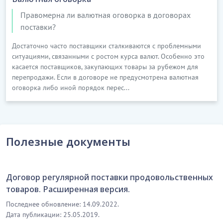
следующем:
Правомерна ли валютная оговорка в договорах
1) товары не имеют обременений,
поставки?
запретов......................
Достаточно часто поставщики сталкиваются с проблемными
ситуациями, связанными с ростом курса валют. Особенно это
…………………………
касается поставщиков, закупающих товары за рубежом для
[Скрытый текст. Полная версия доступна после
перепродажи. Если в договоре не предусмотрена валютная
скачивания]
оговорка либо иной порядок перес...
8. ОТВЕТСТВЕННОСТЬ СТОРОН, ФОРС-МАЖОР
8.1. За невыполнение и/или ненадлежащее
выполнение своих обязательств по настоящему
Полезные документы
договору, Стороны несут ответственность в
соответствии с условиями настоящего договора, а в
не урегулированной части, - в соответствии с
Договор регулярной поставки продовольственных
действующим законодательством Республики
товаров. Расширенная версия.
Казахстан.
Последнее обновление: 14.09.2022.
Дата публикации: 25.05.2019.
…………………………