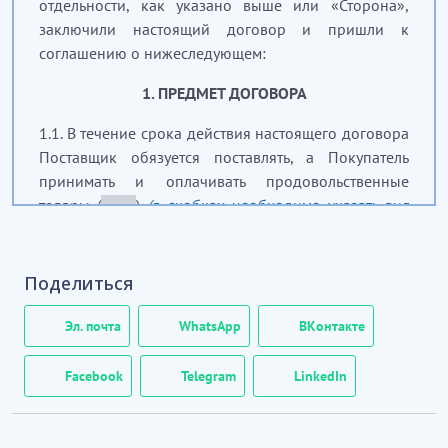
отдельности, как указано выше или «Сторона»,
заключили настоящий договор и пришли к
соглашению о нижеследующем:
1. ПРЕДМЕТ ДОГОВОРА
1.1. В течение срока действия настоящего договора
Поставщик обязуется поставлять, а Покупатель
принимать и оплачивать продовольственные
товары (
_____
)
(в скобках необходимо указать вид
товаров, например: макаронные изделия,
молочные продукты или другой), далее по тексту
именуемые «товары», в порядке и на условиях,
Поделиться
определенных настоящим договором.
Эл. почта
WhatsApp
ВКонтакте
.....................
Facebook
Telegram
LinkedIn
1.3. Спецификация на поставку товаров (далее –
спецификация) утверждается Сторонами на одну
или несколько партий товаров и должна