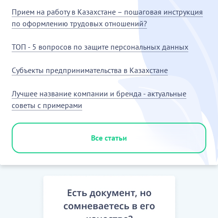
[Скрытый текст. Полная версия доступна после
Прием на работу в Казахстане – пошаговая инструкция
скачивания]
по оформлению трудовых отношений?
12. ЗАКЛЮЧИТЕЛЬНЫЕ ПОЛОЖЕНИЯ
ТОП - 5 вопросов по защите персональных данных
12.1. Настоящий договор составлен по обоюдному
согласию Сторон на русском языке в двух
Субъекты предпринимательства в Казахстане
подлинных экземплярах, имеющих равную
юридическую силу, подписан и вручен по одному
Лучшее название компании и бренда - актуальные
экземпляру каждой из Сторон.
советы с примерами
…………………………
[Скрытый текст. Полная версия доступна после
Все статьи
скачивания]
АДРЕСА, РЕКВИЗИТЫ И ПОДПИСИ СТОРОН