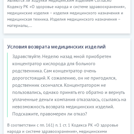
Являются ли ходунки медицинским изделием Согласно
ниже товаросопроводительные документы:
Кодексу РК «О здоровье народа и системе здравоохранения»,
медицинские изделия – изделия медицинского назначения и
1) документы для налогового и бухгалтерского
медицинская техника. Изделия медицинского назначения –
учета:...................
материалы,...
…………………………
[Скрытый текст. Полная версия доступна после
Условия возврата медицинских изделий
скачивания]
Здравствуйте. Неделю назад мной приобретен
концентратор кислорода для больного
5. ПРИНЯТИЕ ТОВАРОВ
родственника. Сам концентратор очень
дорогостоящий. К сожалению, он не пригодился,
5.1. Принятие товаров Покупателем осуществляется
родственник скончался. Концентратором не
в следующие сроки:
пользовались, однако принять его обратно и вернуть
1) при доставке товаров Поставщиком до пункта
уплаченные деньги компания отказалась, ссылаясь на
назначения................
невозможность возврата медицинских изделий.
Подскажите, правомерен ли отказ?
2) при выборке товаров на складе
Поставщика.................
В соответствии с пп. 161) п. 1 ст. 1 Кодекса РК «О здоровье
народа и системе здравоохранения», медицинскими