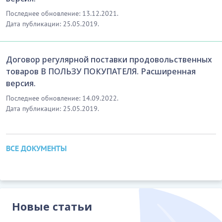
10.1. Любые изменения, дополнения и приложения
Последнее обновление: 13.12.2021.
к настоящему договору составляют настоящий
Дата публикации: 25.05.2019.
договор, являются его неотъемлемой частью и
имеют обязательную силу для Сторон при условии,
если они совершены в письменной форме и
Договор регулярной поставки продовольственных
подписаны Сторонами (их уполномоченными
товаров В ПОЛЬЗУ ПОКУПАТЕЛЯ. Расширенная
представителями).
версия.
Последнее обновление: 14.09.2022.
…………………………
Дата публикации: 25.05.2019.
[Скрытый текст. Полная версия доступна после
скачивания]
ВСЕ ДОКУМЕНТЫ
11. ЮРИСДИКЦИЯ И ПРИМЕНИМОЕ ПРАВО
11.1. К отношениям Сторон по настоящему
договору или в связи с его исполнением
применяется право Республики Казахстан.
Новые статьи
…………………………