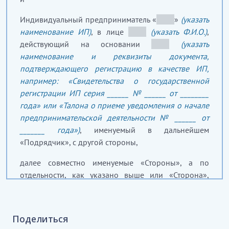
Индивидуальный предприниматель «
_____
»
(указать
наименование ИП)
, в лице
_____
(указать Ф.И.О.)
,
действующий на основании
_____
(указать
наименование и реквизиты документа,
подтверждающего регистрацию в качестве ИП,
например: «Свидетельства о государственной
регистрации ИП серия ______ № ______ от ________
года» или «Талона о приеме уведомления о начале
предпринимательской деятельности № ______ от
_______ года»)
, именуемый в дальнейшем
«Подрядчик», с другой стороны,
далее совместно именуемые «Стороны», а по
отдельности, как указано выше или «Сторона»,
заключили настоящий договор и пришли к
соглашению о нижеследующем:
Поделиться
1.
ПРЕДМЕТ ДОГОВОРА