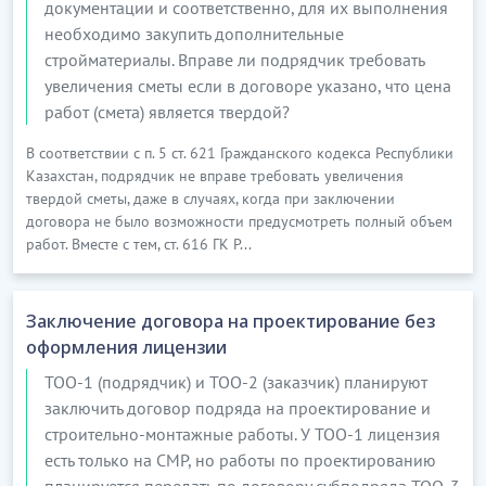
документации и соответственно, для их выполнения
…………………………
необходимо закупить дополнительные
[Скрытый текст. Полная версия доступна после
стройматериалы. Вправе ли подрядчик требовать
скачивания]
увеличения сметы если в договоре указано, что цена
работ (смета) является твердой?
В соответствии с п. 5 ст. 621 Гражданского кодекса Республики
Казахстан, подрядчик не вправе требовать увеличения
твердой сметы, даже в случаях, когда при заключении
договора не было возможности предусмотреть полный объем
работ. Вместе с тем, ст. 616 ГК Р...
Заключение договора на проектирование без
оформления лицензии
ТОО-1 (подрядчик) и ТОО-2 (заказчик) планируют
заключить договор подряда на проектирование и
строительно-монтажные работы. У ТОО-1 лицензия
есть только на СМР, но работы по проектированию
планируется передать по договору субподряда ТОО-3