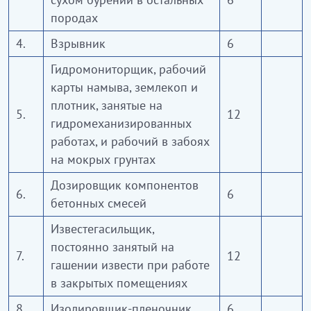
породах
4.
Взрывник
6
Гидромониторщик, рабочий
карты намыва, землекоп и
плотник, занятые на
5.
12
гидромеханизированных
работах, и рабочий в забоях
на мокрых грунтах
Дозировщик компонентов
6.
6
бетонных смесей
Известегасильщик,
постоянно занятый на
7.
12
гашении извести при работе
в закрытых помещениях
8.
Изолировщик-пленочник
6