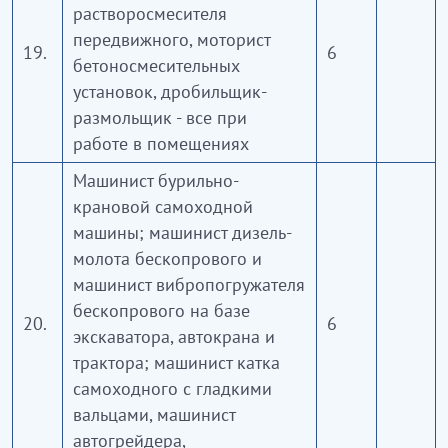
растворосмесителя
передвижного, моторист
19.
6
бетоносмесительных
установок, дробильщик-
размольщик - все при
работе в помещениях
Машинист бурильно-
крановой самоходной
машины; машинист дизель-
молота бескопрового и
машинист вибропогружателя
бескопрового на базе
20.
6
экскаватора, автокрана и
трактора; машинист катка
самоходного с гладкими
вальцами, машинист
автогрейдера,