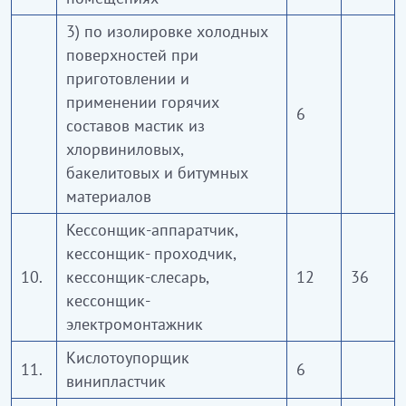
3) по изолировке холодных
поверхностей при
приготовлении и
применении горячих
6
составов мастик из
хлорвиниловых,
бакелитовых и битумных
материалов
Кессонщик-аппаратчик,
кессонщик- проходчик,
10.
кессонщик-слесарь,
12
36
кессонщик-
электромонтажник
Кислотоупорщик
11.
6
винипластчик