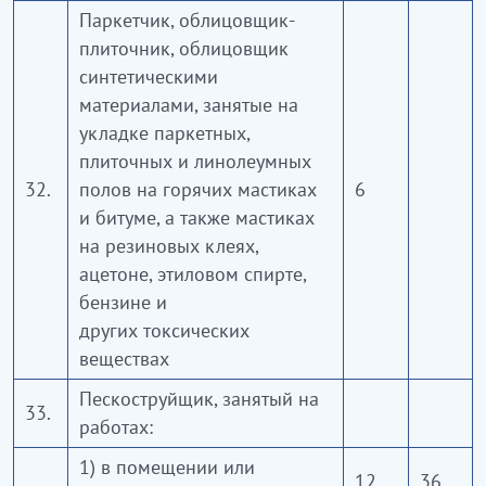
Паркетчик, облицовщик-
плиточник, облицовщик
синтетическими
материалами, занятые на
укладке паркетных,
плиточных и линолеумных
32.
полов на горячих мастиках
6
и битуме, а также мастиках
на резиновых клеях,
ацетоне, этиловом спирте,
бензине и
других токсических
веществах
Пескоструйщик, занятый на
33.
работах:
1) в помещении или
12
36