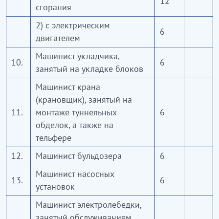
12
сгорания
2) с электрическим
6
двигателем
Машинист укладчика,
10.
6
занятый на укладке блоков
Машинист крана
(крановщик), занятый на
11.
монтаже туннельных
6
обделок, а также на
тельфере
12.
Машинист бульдозера
6
Машинист насосных
13.
6
установок
Машинист электролебедки,
занятый обслуживанием