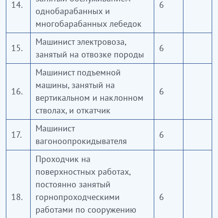
14.
6
однобарабанных и
многобарабанных лебедок
Машинист электровоза,
15.
6
занятый на отвозке породы
Машинист подъемной
машины, занятый на
16.
6
вертикальном и наклонном
стволах, и откатчик
Машинист
17.
6
вагоноопрокидывателя
Проходчик на
поверхностных работах,
постоянно занятый
18.
горнопроходческими
6
работами по сооружению