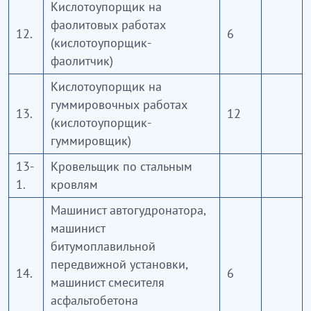
Кислотоупорщик на
фаолитовых работах
12.
6
(кислотоупорщик-
фаолитчик)
Кислотоупорщик на
гуммировочных работах
13.
12
(кислотоупорщик-
гуммировщик)
13-
Кровельщик по стальным
1.
кровлям
Машинист автогудронатора,
машинист
битумоплавильной
передвижной установки,
14.
6
машинист смесителя
асфальтобетона