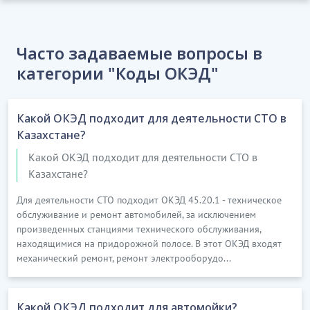
материалдар өндіру
Бұл ішкі класқа:
Часто задаваемые вопросы в
сирек, сирек кездесетін жер металдарын және
категории "Коды ОКЭД"
жартылай өткізгіш материалдарды, соның
ішінде көмірді термиялық өңдеуден кейін
көмірден күл және қож өндіру
кіреді
Какой ОКЭД подходит для деятельности СТО в
Казахстане?
Какой ОКЭД подходит для деятельности СТО в
Казахстане?
Для деятельности СТО подходит ОКЭД 45.20.1 - техническое
обслуживание и ремонт автомобилей, за исключением
произведенных станциями технического обслуживания,
находящимися на придорожной полосе. В этот ОКЭД входят
механический ремонт, ремонт электрооборудо...
Какой ОКЭД подходит для автомойки?