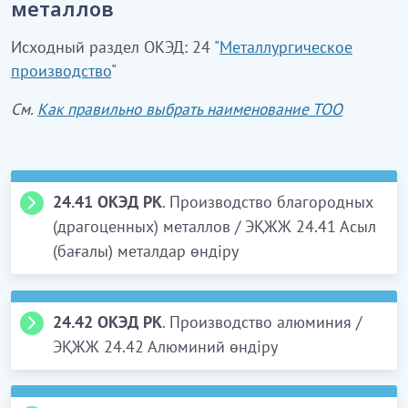
металлов
Исходный раздел ОКЭД: 24 "
Металлургическое
производство
"
См.
Как правильно выбрать наименование ТОО
24.41 ОКЭД РК
. Производство благородных
(драгоценных) металлов / ЭҚЖЖ 24.41 Асыл
(бағалы) металдар өндіру
24.41.0
Производство благородных
(драгоценных) металлов
24.42 ОКЭД РК
. Производство алюминия /
ЭҚЖЖ 24.42 Алюминий өндіру
Этот подкласс
включает
:
24.42.0
Производство алюминия
производство и очищение обработанных или