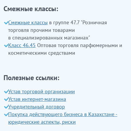
дүкендерде косметикалық
Смежные классы:
тауарларды және дәретхана
жабдықтарын бөлшек саудада сату
Смежные классы
в группе 47.7 "Розничная
торговля прочими товарами
Бұл
класқа:
в специализированных магазинах"
Класс 46.45
Оптовая торговля парфюмерными и
парфюмерия, косметика және дәретхана
косметическими средствами
жабдықтарын бөлшек саудада сату
кіреді
ЭҚЖЖ
47.75.1
Сауда алаңы 2000 ш.м-ден кем
сауда объектілері болып табылатын
Полезные ссылки:
мамандандырылған дүкендерде косметикалық
Устав торговой организации
тауарларды және дәретхана жабдықтарын
Устав интернет-магазина
бөлшек саудада сату
Учредительный договор
ЭҚЖЖ
47.75.2
Сауда алаңы 2000 ш.м-ден астам
Покупка действующего бизнеса в Казахстане -
(2000 ш.м. және жоғары) сауда объектілері болып
юридические аспекты, риски
табылатын мамандандырылған дүкендерде