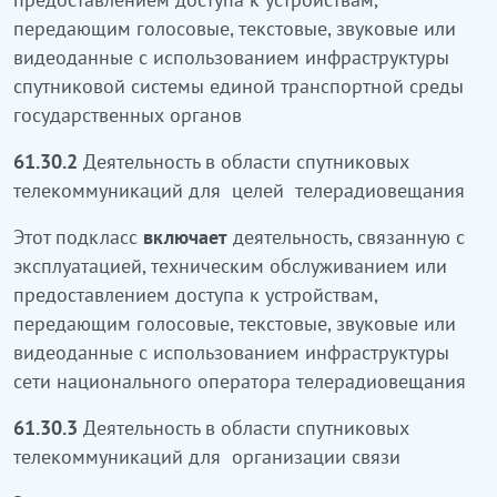
мәтіндік, дыбыстық немесе бейне деректерді
передающим голосовые, текстовые, звуковые или
беретін құрылғыны пайдалану, техникалық
видеоданные с использованием инфраструктуры
қызмет көрсетумен немесе қолжетімділік
спутниковой системы единой транспортной среды
берумен байланысты қызметті
кіреді
государственных органов
61.30.2
Телерадио хабарларын тарату мақсаттары
61.30.2
Деятельность в области спутниковых
үшін спутниктік телекоммуникация саласындағы
телекоммуникаций для целей телерадиовещания
қызмет
Этот подкласс
включает
деятельность, связанную с
Бұл ішкі класқа телерадио хабарларын
эксплуатацией, техническим обслуживанием или
таратудың ұлттық операторы желісіндегі
предоставлением доступа к устройствам,
инфроқұрылымын пайдалана отырып дауыстық,
передающим голосовые, текстовые, звуковые или
мәтіндік, дыбыстық немесе бейне деректерді
видеоданные с использованием инфраструктуры
беретін құрылғыларды пайдалану, техникалық
сети национального оператора телерадиовещания
қызмет көрсетумен немесе қолжетімділік
берумен байланысты қызметті
кіреді
61.30.3
Деятельность в области спутниковых
телекоммуникаций для организации связи
61.30.3
Байланыс ұйымдастыру үшін спутниктік
телекоммуникациялар саласындағы қызмет