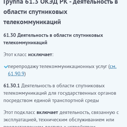
Группа 61.3 ОКЭД РК - деятельность в
телекоммуникациялар саласындағы
области спутниковых
қызмет
телекоммуникаций
61.30 Спутниктік телекоммуникациялар
61.30 Деятельность в области спутниковых
саласындағы қызмет
телекоммуникаций
Бұл класқа:
Этот класс
исключает
:
телекоммуникациялық қызметтерді қайта сату
перепродажу телекоммуникационных услуг (
см.
кірмейді
(61.90.9 қараңыз)
61.90.9
)
61.30.1
Бірыңғай көлік ортасы арқылы
61.30.1
Деятельность в области спутниковых
мемлекеттік органдар үшін спутниктік
телекоммуникаций для государственных органов
телекоммуникациялар саласындағы қызмет
посредством единой транспортной среды
Бұл ішкі класқа мемлекеттік органдардың
Этот подкласс
включает
деятельность, связанную с
бірыңғай көлік ортасының спутниктік жүйесінің
эксплуатацией, техническим обслуживанием или
инфрақұрылымын пайдалана отырып, дауыстық,
предоставлением доступа к устройствам,