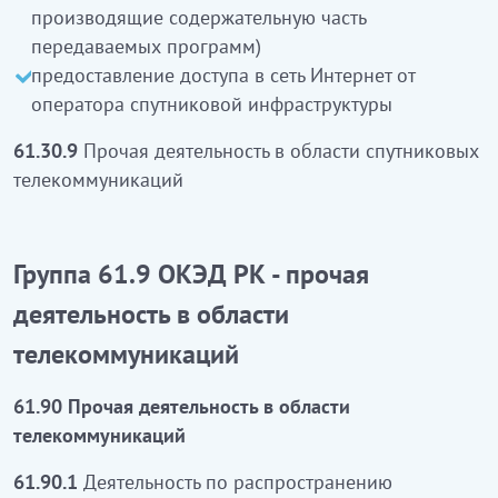
производящие содержательную часть
(Осында хабарланатын бағдарламалардың
передаваемых программ)
мазмұнды бөлігін өндірмейтін кәсіпорындар
предоставление доступа в сеть Интернет от
жіктеледі)
оператора спутниковой инфраструктуры
спутниктік инфрақұрылым операторынан
Интернет желісіне рұқсат беру кіреді
61.30.9
Прочая деятельность в области спутниковых
телекоммуникаций
61.30.9
Серіктік телекоммуникациялар
саласындағы өзге де қызмет
Группа 61.9 ОКЭД РК - прочая
ҚР ЭҚЖЖ
61.9 Тобы -
деятельность в области
телекоммуникация саласындағы өзге
телекоммуникаций
де қызмет
61.90 Прочая деятельность в области
телекоммуникаций
61.90 Телекоммуникация саласындағы өзге де
қызмет
61.90.1
Деятельность по распространению