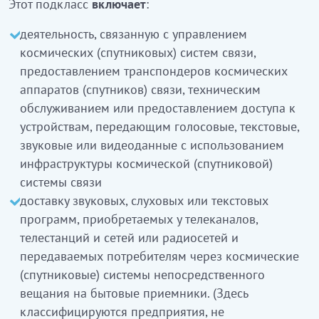
Этот подкласс
включает
:
Бұл ішкі класқа:
деятельность, связанную с управлением
космических (спутниковых) систем связи,
ғарыш (спутниктік) байланыс жүйелер
предоставлением транспондеров космических
инфрақұрылымын пайдалана отырып,
аппаратов (спутников) связи, техническим
дауыстық, мәтіндік, дыбыстық немесе бейне
обслуживанием или предоставлением доступа к
деректерін беретін құрылғыны басқарумен,
устройствам, передающим голосовые, текстовые,
техникалық қызмет көрсетумен, ғарыш
звуковые или видеоданные с использованием
аппараттардың транспондерлерді беру, ғарыш
инфраструктуры космической (спутниковой)
(спутниктік) байланыс жүйелерді басқарумен
системы связи
байланысты қызмет
доставку звуковых, слуховых или текстовых
қолжетімділік берумен байланысты қызметті
программ, приобретаемых у телеканалов,
телеарналардан, телестанциялар мен
телестанций и сетей или радиосетей и
желілерден немесе радиожелілерден сатып
передаваемых потребителям через космические
алынатын және тұрмыстық қабылдағыштарға
(спутниковые) системы непосредственного
тікелей хабардың ғарыш (спутниктік) жүйелері
вещания на бытовые приемники. (Здесь
арқылы тұтынушыларға берілетін дыбыстық,
классифицируются предприятия, не
есту немесе мәтіндік бағдарламаларды жеткізу