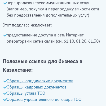
перепродажу телекоммуникационных услуг
қосылыстар арқылы телекоммуникациялық
(например, покупку и перепродажу емкости сети
қызметтерді: IP-желілері бойынша VOIP-дауыс
без предоставления дополнительных услуг)
тарату қызметін ұсыну
телекоммуникациялық қызметтерді қайта сату
Этот подкласс
исключает
:
(мысалы, қосымша көрсетілетін қызметтерді
предоставление доступа в сеть Интернет
ұсынбай желі сыйымдылықтарын сатып алу
операторами сетей связи (см. 61.10, 61.20, 61.30)
және қайта сату)
кіреді
Бұл ішкі класқа:
Полезные ссылки для бизнеса в
байланыс желілерінің операторлары арқылы
Интернет желісіне қол жеткізуді ұсыну
кірмейді
Казахстане:
(61.10, 61.20, 61.30 қараңыз)
Образцы юридических документов
Образцы кадровых документов
Образцы устава ТОО
Образец учредительного договора ТОО