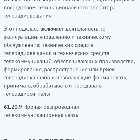
операторының желісі арқылы теле-, радио
посредством сети национального оператора
бағдарламаларды таратуды ұйымдастыру
телерадиовещания
Бұл ішкі класқа телерадиоарналарды
Этот подкласс
включает
деятельность по
қалыптастыруды, қабылдау, өңдеу, таратуға және
эксплуатации, управлению и техническому
телерадио сигналдарды қалыптастыруға,
обслуживанию технических средств
қабылдауға, өңдеуге және беруге мүмкіндік
телерадиовещания и технических средств
беретін телерадио хабарларын таратудың
телекоммуникаций, обеспечивающих производство,
техникалық құралдарын және
формирование, распространение или прием
телекоммуникациялық техникалық құралдарды
телерадиоканалов и позволяющие формировать,
пайдалану, басқару және техникалық қызмет
принимать, обрабатывать и передавать
көрсету жөніндегі қызметтерді
кіреді
телерадиосигналы
61.20.9
Өзге де сымсыз телекоммуникациялық
61.20.9
Прочая беспроводная
байланыс
телекоммуникационная связь
ҚР ЭҚЖЖ
61.3 Тобы - спутниктік