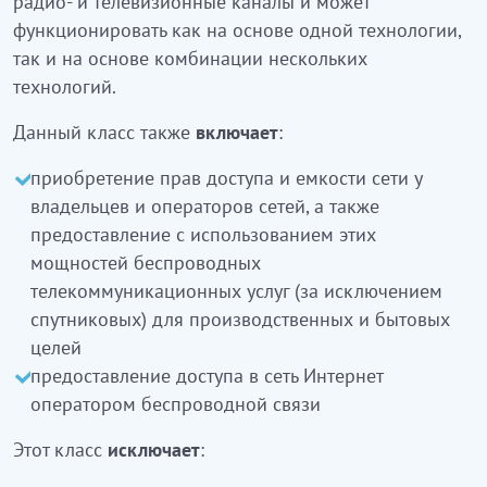
радио- и телевизионные каналы и может
Аталған жабдық радио- және теледидар
функционировать как на основе одной технологии,
арналары арқылы хабар таратуды қамтамасыз
так и на основе комбинации нескольких
етеді және ол бір технология негізінде де,
технологий.
бірнеше технологияның қосылған негізінде де
жұмыс істей алады.
Данный класс также
включает
:
Бұл класқа сонымен қатар:
приобретение прав доступа и емкости сети у
владельцев и операторов сетей, а также
желілер иелері мен операторларынан
предоставление с использованием этих
құқықтары және тораптар сыйымдылығын алу,
мощностей беспроводных
сондай-ақ осы қуаттылықтарды өндірістік және
телекоммуникационных услуг (за исключением
тұрмыстық мақсаттармен пайдалана отырып
спутниковых) для производственных и бытовых
сымсыз телекоммуникациялық қызметтерді
целей
(спутник қызметтеден басқа) ұсыну жатады
предоставление доступа в сеть Интернет
сымсыз байланыстың операторынан Интернет
оператором беспроводной связи
желісіне кіру рұқсатын беру
кіреді
Этот класс
исключает
:
Бұл класқа: