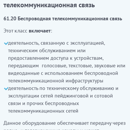
ҚР ЭҚЖЖ
61.2 Тобы - сымсыз
телекоммуникационная связь
телекоммуникациялық байланыс
61.20 Беспроводная телекоммуникационная связь
61.20 Сымсыз телекоммуникациялық байланыс
Этот класс
включает
:
Бұл класқа:
деятельность, связанную с эксплуатацией,
техническим обслуживанием или
сымсыз телекоммуникациялық
предоставлением доступа к устройствам,
инфрақұрылымды пайдаланумен дауыстық,
передающим голосовые, текстовые, звуковые или
мәтіндік, дыбыстық немесе бейнедеректерді
видеоданные с использованием беспроводной
беретін құрылғыларға рұқсат беру немесе
телекоммуникационной инфраструктуры
техникалық қызмет көрсетумен, пайдаланумен
деятельность по техническому обслуживанию и
байланысты қызмет
эксплуатации сетей пейджинговой и сотовой
пейджинг және ұялы байоаныс және басқа
связи и прочих беспроводных
сымсыз телекоммуникациялық желілерді
телекоммуникационных сетей
пайдалану және техникалық кызмет көрсету
қызметі
кіреді
Данное оборудование обеспечивает передачу через