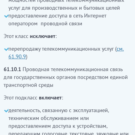
телекоммуникациялық қызметтерді ұсыну
услуг для производственных и бытовых целей
сымды байланыстың операторымен Интернет
предоставление доступа в сеть Интернет
желісіне кіру рұқсатын беру
кіреді
оператором проводной связи
Бұл класқа:
Этот класс
исключает
:
телекоммуникациялық қызметтерді қайта сату
перепродажу телекоммуникационных услуг (
см.
кірмейді
(61.90.9 қараңыз)
61.90.9
)
61.10.1
Бірыңғай көлік ортасы арқылы
61.10.1
Проводная телекоммуникационная связь
мемлекеттік органдар үшін сымдық
для государственных органов посредством единой
телекоммуникациялық байланыс
транспортной среды
Бұл ішкі класқа:
Этот подкласс
включает
:
мемлекеттік органдардың бірыңғай көлік
деятельность, связанную с эксплуатацией,
ортасының инфрақұрылымының дауыстық,
техническим обслуживанием или
мәтіндік, дыбыстық немесе бейне деректерін
предоставлением доступа к устройствам,
беретін құрылғыны пайдаланумен, техникалық
передающим голосовые, текстовые, звуковые или