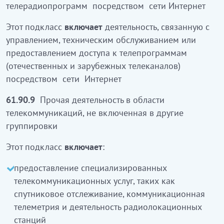
телерадиопрограмм посредством сети Интернет
61.90.1
Интернет желісі арқылы телерадио
бағдарламаларды тарату жөніндегі қызмет
Этот подкласс
включает
деятельность, связанную с
управлением, техническим обслуживанием или
Бұл ішкі класқа басқару, техникалық қызметпен
предоставлением доступа к телепрограммам
байланысты немесе Интернет желісі арқылы
(отечественных и зарубежных телеканалов)
таратылатын телебағдарламаларға (отандық және
посредством сети Интернет
шетелдік) қол жетімділік берумен байланысты
қызмет
кіреді
61.90.9
Прочая деятельность в области
телекоммуникаций, не включенная в другие
61.90.9
Басқа топтамаларға енгізілмеген,
группировки
телекоммуникация саласындағы өзге де қызмет
Этот подкласс
включает
:
Бұл ішкі класқа:
предоставление специализированных
спутниктік байқау, коммуникациялық
телекоммуникационных услуг, таких как
телеметрия және радиолокациялық
спутниковое отслеживание, коммуникационная
станциялардың қызметі сияқты
телеметрия и деятельность радиолокационных
мамандандырылған телекоммуникациялық
станций