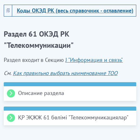
Коды ОКЭД РК (весь справочник - оглавление)
Раздел 61 ОКЭД РК
"Телекоммуникации"
Раздел входит в Секцию
J "Информация и связь"
См.
Как правильно выбрать наименование ТОО
Описание раздела
Данный раздел включает деятельность по
предоставлению телекоммуникационных и
ҚР ЭҚЖЖ 61 бөлімі "Телекоммуникациялар"
других сопутствующих услуг, таких как прием и
Аталған бөлімге телекоммуникациялық және
передача голосовой информации, текста,
дауыс ақапаратын, мәтіндік, дыбыстық
звуковых сигналов или изображения.