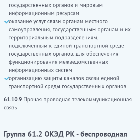
государственных органов и мировым
бірыңғай көлік ортасына және әлемдік
информационным ресурсам
ақпараттық ресурстарға қосуды
оказание услуг связи органам местного
ведомствоаралық ақпараттық жүйелерінің
самоуправления, государственным органам и их
жұмыс істеуін қамтамасыз ету үшін мемлекеттік
территориальным подразделениям,
органдардың бірыңғай көлік ортасына
подключенным к единой транспортной среде
қосылған жергілікті өзін-өзі басқару
государственных органов, для обеспечения
органдарына, мемлекеттік органдар мен
функционирования межведомственных
олардың аумақтық органдарына байланыс
информационных систем
қызметін көрсету
организацию защиты каналов связи единой
мемлекеттік органдардың бірыңғай көлік
транспортной среды государственных органов
ортасының байланыс арналарын қорғауды
ұйымдастыру
кіреді
61.10.9
Прочая проводная телекоммуникационная
связь
61.10.9
Өзге де сымдық телекоммуникациялық
байланыс
Группа 61.2 ОКЭД РК - беспроводная