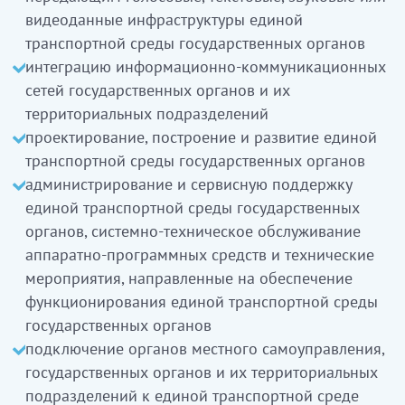
қызмет көрсетумен немесе қолжетімділік
видеоданные инфраструктуры единой
берумен байланысты қызметті
транспортной среды государственных органов
мемлекеттік органдар мен олардың аумақтық
интеграцию информационно-коммуникационных
бөлімшелерінің ақпараттық-коммуникациялық
сетей государственных органов и их
желілерін интеграциялау
территориальных подразделений
мемлекеттік органдардың бірыңғай көлік
проектирование, построение и развитие единой
ортасын жобалау, құру және дамыту
транспортной среды государственных органов
мемлекеттік органдардың бірыңғай көлік
администрирование и сервисную поддержку
ортасын әкімшілендіруді және сервистік
единой транспортной среды государственных
қолдауды, мемлекеттік органдардың бірыңғай
органов, системно-техническое обслуживание
көлік ортасының жұмыс істеуін қамтамасыз
аппаратно-программных средств и технические
етуге бағытталған техникалық іс-шаралар мен
мероприятия, направленные на обеспечение
аппараттық-бағдарламалық құралдарға
функционирования единой транспортной среды
жүйелік-техникалық қызмет көсрету
государственных органов
ақпараттық қауіпсіздік талаптарына сәйкес
подключение органов местного самоуправления,
жергілікті өзін-өзі басқару органдарын,
государственных органов и их территориальных
мемлекетік органдар мен олардың аумақтық
подразделений к единой транспортной среде
органдарын мемлекеттік органдардың