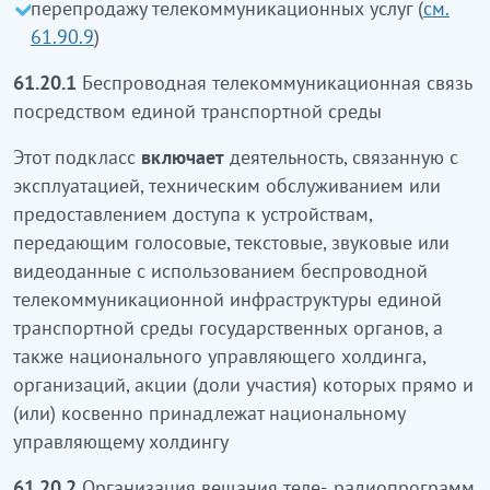
перепродажу телекоммуникационных услуг (
см.
телекоммуникациялық қызметтерді қайта сату
61.90.9
)
кірмейді (61.90.9 қараңыз)
61.20.1
Беспроводная телекоммуникационная связь
61.20.1
Бірыңғай көлік ортасы арқылы сымсыз
посредством единой транспортной среды
телекоммуникациялық байланыс
Этот подкласс
включает
деятельность, связанную с
Бұл ішкі класқа мемлекеттік органдардың,
эксплуатацией, техническим обслуживанием или
сондай-ақ акциялары (қатысу үлестері) тікелей
предоставлением доступа к устройствам,
және (немесе) жанама түрде ұлттық басқарушы
передающим голосовые, текстовые, звуковые или
холдингке тиесілі ұйымдардың сымсыз
видеоданные с использованием беспроводной
телекоммуникациялық инфрақұрылымын
телекоммуникационной инфраструктуры единой
пайдаланумен дауыстық, мәтіндік, дыбыстық
транспортной среды государственных органов, а
немесе бейнедеректерді беретін құрылғыларды
также национального управляющего холдинга,
басқарумен, оларға техникалық қызмет
организаций, акции (доли участия) которых прямо и
көрсетумен немесе қолжетімділікті ұсынумен
(или) косвенно принадлежат национальному
байланысты қызмет
кіреді
управляющему холдингу
61.20.2
Телерадио хабарларын таратудың ұлттық
61.20.2
Организация вещания теле-, радиопрограмм