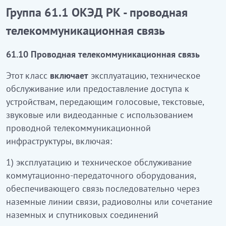
ҚР ЭҚЖЖ 61.1 Тобы - сымды
Группа 61.1 ОКЭД РК - проводная
телекоммуникациялық байланыс
телекоммуникационная связь
61.10 Сымды телекоммуникациялық байланыс
61.10 Проводная телекоммуникационная связь
Бұл класқа сымды телекоммуникациялық
Этот класс
включает
эксплуатацию, техническое
инфрақұрылымын пайдалану арқылы дауыстық,
обслуживание или предоставление доступа к
мәтіндік, дыбыстық немесе бейнедеректерді
устройствам, передающим голосовые, текстовые,
беретін құрылғаларға рұқсат беру немесе
звуковые или видеоданные с использованием
техникалық қызмет көрсету, пайдалану
кіреді
:
проводной телекоммуникационной
1) жерүсті байланыс желілері, радиотолқындар
инфраструктуры, включая:
немесе жерүсті және спутниктік қосылыстарды
1) эксплуатацию и техническое обслуживание
үйлестіру арқылы байланысты ретпен
коммутационно-передаточного оборудования,
қамтамасыз ету мақсатымен коммутациялық-
обеспечивающего связь последовательно через
тарату жабдықтарын пайдалану және техникалық
наземные линии связи, радиоволны или сочетание
қызмет көрсету
наземных и спутниковых соединений