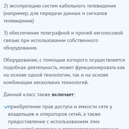
2) кабельдік теледидар жүйелерін пайдалану
2) эксплуатацию систем кабельного телевидения
(мысалы, деректер мен теледидар сигналдарын
(например, для передачи данных и сигналов
беру үшін)
телевидения)
3) өз құрал-жабдықтарын қолданғанда
3) обеспечение телеграфной и прочей неголосовой
телеграфтық және басқа дауыстық емес байланыс
связью при использовании собственного
жүйелерін қамтамсыз ету.
оборудования.
Осындай қызметті жүзеге асыратын жабдықтар
Оборудование, с помощью которого осуществляется
көмегімен бір технология негізінде және
подобная деятельность, может функционировать как
бірнеше технологияның біріктірілуі негізінде де
на основе одной технологии, так и на основе
жұмыс ісей алады.
комбинации нескольких технологий.
Аталған класқа сондай-ақ:
Данный класс также
включает
:
тораптар иелері мен операторларынан
приобретение прав доступа и емкости сети у
құқықтарын және тораптар сыйымдылығын алу,
владельцев и операторов сетей, а также
сондай-ақ осы қуаттылықтарды кәсіптік және
предоставление с использованием этих
тұрмыстық мақсаттарда пайдаланумен
мощностей проводных телекоммуникационных