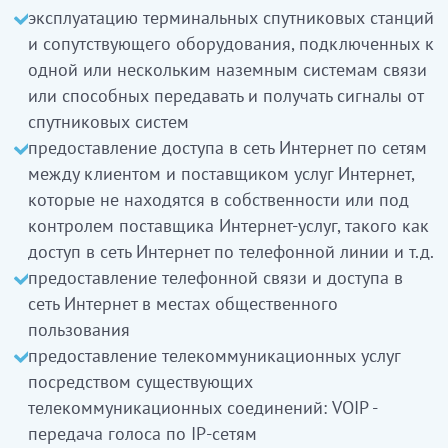
қызметтерді ұсыну
эксплуатацию терминальных спутниковых станций
терминалды спутниктік станцияларды және
и сопутствующего оборудования, подключенных к
спутниктік жүйелерден сигналдарды алуға
одной или нескольким наземным системам связи
және беруге қабілетті бір немесе одан көп
или способных передавать и получать сигналы от
жерүсті байланыс жүйелерін қосылған
спутниковых систем
қосымша жабдықтар пайдалану
предоставление доступа в сеть Интернет по сетям
клиенттер мен Интернет желісі қызмет көрсету
между клиентом и поставщиком услуг Интернет,
беруші арасындағы Интернет желісіне
которые не находятся в собственности или под
қатынауды ұсынатын провайдерлер сияқты
контролем поставщика Интернет-услуг, такого как
тәуелсіз және басқа Интернет-қызмет көрсету
доступ в сеть Интернет по телефонной линии и т.д.
бақылауындағы емес Интернет- қызмет көрсету
предоставление телефонной связи и доступа в
арасына орнатылған желілер арқылы Интернет
сеть Интернет в местах общественного
желісіне телефон желілері арқылы қатынауды
пользования
ұсыну
предоставление телекоммуникационных услуг
қоғамдық пайдалануға арналған жерлерде
посредством существующих
Интернет желісіне қол жеткізуді және телефон
телекоммуникационных соединений: VOIP -
байланысын ұсыну
передача голоса по IP-сетям
қолданыстағы телекоммуникациялық