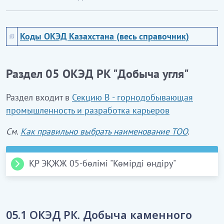
Коды ОКЭД Казахстана (весь справочник)
Раздел 05 ОКЭД РК "Добыча угля"
Раздел входит в
Секцию В - горнодобывающая
промышленность и разработка карьеров
См.
Как правильно выбрать наименование ТОО
.
ҚР ЭҚЖЖ 05-бөлімі "Көмірді өндіру"
ҚР ЭҚЖЖ 05.1 Тас көмірді өндіру
05.1 ОКЭД РК. Добыча каменного