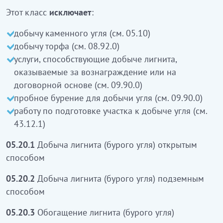
Этот класс
исключает
:
05.20 Лигнитті (қоңыр көмірді) өндіру
добычу каменного угля (см. 05.10)
Бұл класқа:
добычу торфа (см. 08.92.0)
тас көмірді өндіру (05.10 қараңыз)
услуги, способствующие добыче лигнита,
шымтезекті өндіру (08.92.0 қараңыз)
оказываемые за вознаграждение или на
сыйақыға немесе шарт негізінде жүзеге
договорной основе (см. 09.90.0)
асырылатын лигнитті өндіруге ықпал ететін
пробное бурение для добычи угля (см. 09.90.0)
қызметтер (09.90.0 қараңыз)
работу по подготовке участка к добыче угля (см.
көмірді өндіру үшін сынама бұрғылау (09.90.0
43.12.1)
қараңыз)
05.20.1
Добыча лигнита (бурого угля) открытым
көмірді өндіруге арналған учаскені дайындау
способом
жұмысы
кірмейді
(43.12.1 қараңыз)
05.20.2
Добыча лигнита (бурого угля) подземным
05.20.1
Лигнитті (қоңыр көмірді) ашық тәсілмен
способом
өндіру
05.20.3
Обогащение лигнита (бурого угля)
05.20.2
Лигнитті (қоңыр көмірді) жер асты