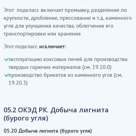
Этот подкласс включает промывку, разделение по
Бұл ішкі класқа тас көмірдің сапасын жақсарту,
крупности, дробление, прессование и т.д. каменного
оны тасымалдауды немесе сақтауды оңайлату
угля для улучшения качества, облегчения его
үшін шаю, ірілігіне қарай бөлу, бөлшектеу,
транспортировки или хранения
сығымдау және т.б. кіреді
Этот подкласс
исключает
:
Бұл ішкі класқа:
эксплуатацию коксовых печей для производства
қатты жанғыш материалдарды өндіруге
твердых горючих материалов (см. 19.10.0)
арналған кокс пештерін пайдалану (19.10.0
производство брикетов из каменного угля (см.
қараңыз)
19.20.3)
тас көмірден брикеттерді өндіру
кірмейді
(19.20.3 қараңыз)
05.2 ОКЭД РК. Добыча лигнита
(бурого угля)
ҚР ЭҚЖЖ 05.2 Лигнитті (қоңыр
көмірді) өндіру
05.20 Добыча лигнита (бурого угля)