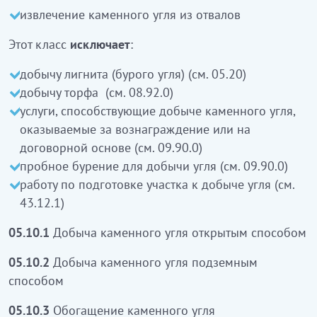
үйіндіден тас көмірді алу
кіреді
извлечение каменного угля из отвалов
Бұл класқа:
Этот класс
исключает
:
лигнитті (қоңыр көмірді) өндіру (05.20
добычу лигнита (бурого угля) (см. 05.20)
қараңыз)
добычу торфа (см. 08.92.0)
шымтезекті өндіру (08.92.0 қараңыз)
услуги, способствующие добыче каменного угля,
сыйақыға немесе шарттық негізде көрсетілетін
оказываемые за вознаграждение или на
тас көмірді өндіруге ықпал ететін қызметтер
договорной основе (см. 09.90.0)
(09.90.0 қараңыз)
пробное бурение для добычи угля (см. 09.90.0)
көмірді өндіру үшін сынама бұрғылау (09.90.0
работу по подготовке участка к добыче угля (см.
қараңыз)
43.12.1)
көмірді өндіруге арналған учаске дайындау
жұмысы
кірмейді
(43.12.1 қараңыз)
05.10.1
Добыча каменного угля открытым способом
05.10.1
Тас көмірді ашық тәсілмен өндіру
05.10.2
Добыча каменного угля подземным
способом
05.10.2
Тас көмірді жер асты тәсілмен өндіру
05.10.3
Обогащение каменного угля
05.10.3
Тас көмірді байыту