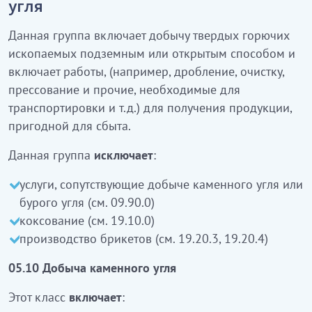
угля
Бұл топқа жанатын қатты жер асты пайдалы
қазбаларды немесе ашық тәсілмен өндіру кіреді
Данная группа включает добычу твердых горючих
және өткізуге жарамды өнім алу жұмыстары
ископаемых подземным или открытым способом и
(мысалы, бөлшектеу, тазалау, сығымдау және
включает работы, (например, дробление, очистку,
тасымалдау қажетті басқа жұмыстар және т.б.)
прессование и прочие, необходимые для
кіреді.
транспортировки и т.д.) для получения продукции,
Бұл топқа:
пригодной для сбыта.
тас көмірді немесе қоңыр көмірді өндірудегі
Данная группа
исключает
:
жалғасатын қызметтер (09.90.0 қараңыз)
услуги, сопутствующие добыче каменного угля или
кокстеу (19.10.0 қараңыз)
бурого угля (см. 09.90.0)
брикеттерді өндіру
кірмейді
(19.20.3, 19.20.4
коксование (см. 19.10.0)
қараңыз)
производство брикетов (см. 19.20.3, 19.20.4)
05.10 Тас көмірді өндіру
05.10 Добыча каменного угля
Бұл класқа:
Этот класс
включает
: