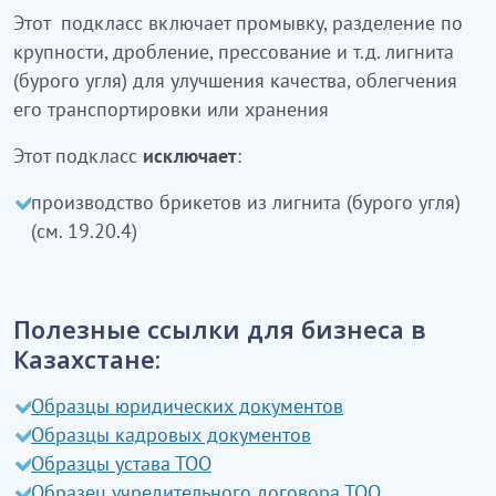
тәсілмен өндіру
Этот подкласс включает промывку, разделение по
крупности, дробление, прессование и т.д. лигнита
05.20.3
Лигнитті (қоңыр көмірді) байыту
(бурого угля) для улучшения качества, облегчения
Бұл ішкі класқа лигниттің сапасын жақсарту,
его транспортировки или хранения
тасымалдауды немесе сақтауды оңайлату үшін
Этот подкласс
исключает
:
шаю, ірілігіне қарай бөлу, бөлшектеу, сығымдау
және т.б. кіреді
производство брикетов из лигнита (бурого угля)
(см. 19.20.4)
Бұл ішкі класқа:
лигниттен брикеттерді өндіру
кірмейді
(19.20.4
қараңыз)
Полезные ссылки для бизнеса в
Казахстане:
Образцы юридических документов
Образцы кадровых документов
Образцы устава ТОО
Образец учредительного договора ТОО