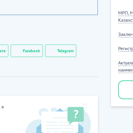
МРП, М
Казахс
Заключ
Регист
кте
Facebook
Telegram
Актуал
наимен
 в