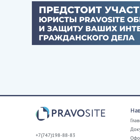
На
Глав
Док
+7(747)198-88-83
Офо