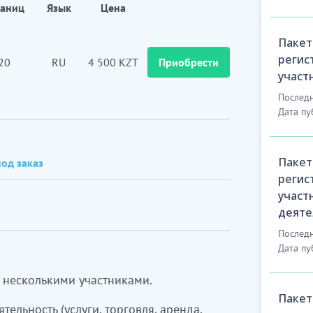
раниц
Язык
Цена
Пакет
регис
20
RU
4 500 KZT
Приобрести
участ
Последн
Дата пу
Пакет
од заказ
регис
участ
деяте
Последн
Дата пу
с несколькими участниками.
Пакет
ятельность
(услуги, торговля, аренда,