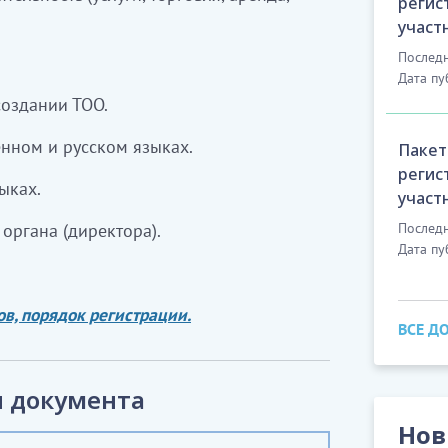
регис
участ
Последн
Дата пу
создании ТОО.
енном и русском языках.
Пакет
регис
ыках.
участ
органа (директора).
Последн
Дата пу
в, порядок регистрации.
ВСЕ Д
 документа
Нов