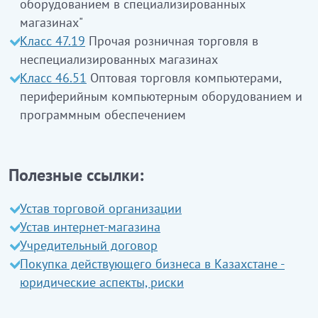
оборудованием в специализированных
магазинах"
Бұл класқа:
Класс 47.19
Прочая розничная торговля в
неспециализированных магазинах
компьютерлерді бөлшек саудада сату
Класс 46.51
Оптовая торговля компьютерами,
шалғай компьютерлік жабдықтарды бөлшек
периферийным компьютерным оборудованием и
саудада сату
программным обеспечением
бейнеойындарды бөлшек саудада сату
тапсырыс бойынша жасалмайтын жалпы
пайдалануға арналған бағдарламалық
қамтамасыз етуді бөлшек саудада сату,
Полезные ссылки:
бейнеойындарды қосқанда
кіреді
Устав торговой организации
Бұл класқа:
Устав интернет-магазина
Учредительный договор
таза пленкалар мен дискілерді бөлшек саудада
Покупка действующего бизнеса в Казахстане -
сату
кірмейді
(47.63 қараңыз)
юридические аспекты, риски
ЭҚЖЖ 47.41.1
Сауда алаңы 2000 ш.м-ден кем
сауда объектілері болып табылатын