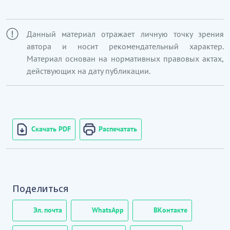
мамандандырылған дүкендерде компьютерлер,
шалғай жабдықтар мен бағдарламалық
Данный материал отражает личную точку зрения
қамтамасыз етуді бөлшек саудада сату
автора и носит рекомендательный характер.
Материал основан на нормативных правовых актах,
ЭҚЖЖ 47.41.2
Сауда алаңы 2000 ш.м-ден астам
действующих на дату публикации.
(2000 ш.м. және жоғары) сауда объектілері болып
табылатын мамандандырылған дүкендерде
компьютерлер, шалғай жабдықтар мен
бағдарламалық қамтамасыз етуді бөлшек
саудада сату
Скачать PDF
Распечатать
Поделиться
Эл. почта
WhatsApp
ВКонтакте