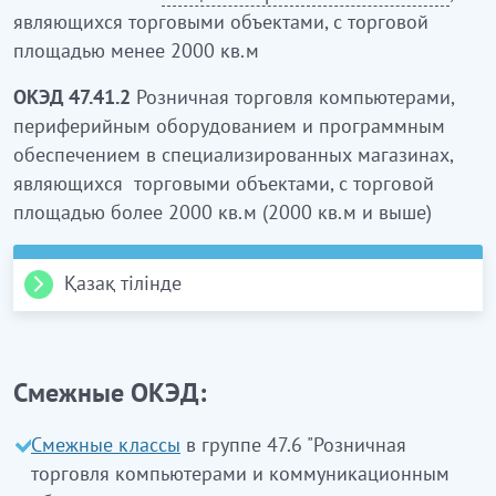
являющихся торговыми объектами, с торговой
площадью менее 2000 кв.м
ОКЭД 47.41.2
Розничная торговля компьютерами,
периферийным оборудованием и программным
обеспечением в специализированных магазинах,
являющихся торговыми объектами, с торговой
площадью более 2000 кв.м (2000 кв.м и выше)
Қазақ тілінде
47.41 Клас. Мамандандырылған
дүкендерде компьютерлер, шалғай
Смежные ОКЭД:
жабдықтар мен бағдарламалық
Смежные классы
в группе 47.6 "Розничная
қамтамасыз етуді бөлшек саудада
торговля компьютерами и коммуникационным
сату