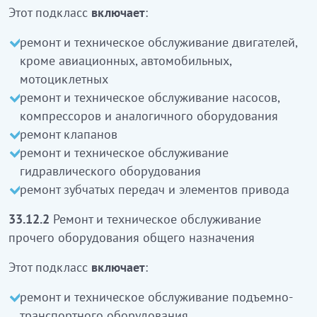
сорғылар, компрессорларды және ұқсас
Этот подкласс
включает
:
жабдықты жөндеу және техникалық қызмет
көрсету
ремонт и техническое обслуживание двигателей,
клапандарды жөндеу
кроме авиационных, автомобильных,
гидравликалық жабдықты жөндеу және
мотоциклетных
техникалық қызмет көрсету
ремонт и техническое обслуживание насосов,
тісті жетектерді және жетек элементтерін
компрессоров и аналогичного оборудования
жөндеу
кіреді
ремонт клапанов
ремонт и техническое обслуживание
33.12.2
Жалпы мақсаттағы басқа да жабдықты
гидравлического оборудования
жөндеу және техникалық қызмет көрсету
ремонт зубчатых передач и элементов привода
Бұл ішкі класқа:
33.12.2
Ремонт и техническое обслуживание
прочего оборудования общего назначения
көтергіш-тасымалдау жабдығын, жөңдеу және
техникалық қызмет көрсету
Этот подкласс
включает
:
өнеркәсіптік тоңазыту жабдығын және
жеделдеткіш жабдығын жөңдеу және
ремонт и техническое обслуживание подъемно-
техникалық қызмет көрсету
транспортного оборудования