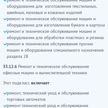
бұйымдар өндіру және қайта өңдеуге
оборудования для изготовления текстильных,
арналған машиналар және жабдықтарды
швейных, меховых и кожаных изделий
жөңдеу және техникалық қызмет көрсету
ремонт и техническое обслуживание машин и
тоқыма, тігін, былғары және тері бұйымдарын
оборудования для изготовления бумаги и картона
жасауға арналған машиналар және
ремонт и техническое обслуживание машин и
жабдықтарды жөңдеу және техникалық қызмет
оборудования для обработки пластмасс и резины
көрсету
ремонт и техническое обслуживание прочих
қағаз және қатырма қағазды жасауға арналған
машин и оборудования специального назначения
машиналар және жабдықтарды жөңдеу және
раздела 28
техникалық қызмет көрсету
33.12.6
Ремонт и техническое обслуживание
пластмасса және резеңкені өңдеуге арналған
офисных машин и вычислительной техники
машиналар және жабдықтарды жөңдеу және
техникалық қызмет көрсету
Этот подкласс
включает
:
28 бөлімнің арнайы мақсаттағы басқа да
ремонт, технический уход и обслуживание
машиналар және жабдықтарды жөңдеу және
торговых автоматов
техникалық қызмет көрсету
кіреді
ремонт технический уход и обслуживание