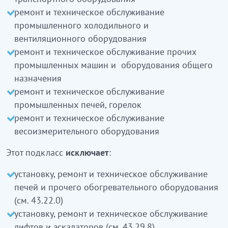
жалпы мақсаттағы өзге де өнеркәсіптік
ремонт и техническое обслуживание
машиналарды жөңдеу және техникалық қызмет
промышленного холодильного и
көрсету
вентиляционного оборудования
өнеркәсіптік пештерді, шілтерлерді жөңдеу
ремонт и техническое обслуживание прочих
және техникалық қызмет көрсету
промышленных машин и оборудования общего
салмақты өлшеу жабдығын жөңдеу және
назначения
техникалық қызмет көрсету
кіреді
ремонт и техническое обслуживание
промышленных печей, горелок
Бұл ішкі класқа:
ремонт и техническое обслуживание
весоизмерительного оборудования
пештер және басқа да жылыту жабдығын
орнату, жөңдеу және техникалық қызмет
Этот подкласс
исключает
:
көрсету (43.22.0 қараңыз)
лифтілер мен экскалаторларды орнату, жөңдеу
установку, ремонт и техническое обслуживание
және техникалық қызмет көрсету
кірмейді
печей и прочего обогревательного оборудования
(43.29.8 қараңыз)
(см. 43.22.0)
установку, ремонт и техническое обслуживание
33.12.3
Ауыл және орман шаруашылығына
лифтов и эскалаторов (см. 43.29.8)