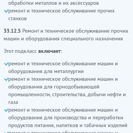
және олардың аксессуарларын жөңдеу және
обработки металлов и их аксессуаров
техникалық қызмет көрсету
ремонт и техническое обслуживание прочих
басқа да станоктарды жөңдеу және техникалық
станков
қызмет көрсету
кіреді
33.12.5
Ремонт и техническое обслуживание прочих
33.12.5
Арнайы мақсаттағы басқа да машиналар
машин и оборудования специального назначения
мен жабдықтарды жөндеу және техникалық
Этот подкласс
включает
:
қызмет көрсету
ремонт и техническое обслуживание машин и
Бұл ішкі класқа:
оборудования для металлургии
металлургия үшін машиналар мен
ремонт и техническое обслуживание машин и
жабдықтарды жөңдеу және техникалық қызмет
оборудования для горнодобывающей
көрсету
промышленности, строительства, добычи нефти и
кен өндіру өнеркәсібі, құрылыс, мұнай-газ
газа
өндіруге арналған машиналар және
ремонт и техническое обслуживание машин и
жабдықтарды жөңдеу және техникалық қызмет
оборудования для производства и переработки
көрсету
продуктов питания, напитков и табачных изделий
азық - түлік өнімдер, сусындар және темекі
ремонт и техническое обслуживание машин и