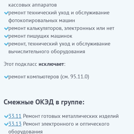
33.12.6
Офистік машиналарды және есептеуіш
кассовых аппаратов
техникаларды жөндеу және техникалық қызмет
ремонт технический уход и обслуживание
көрсету
фотокопировальных машин
ремонт калькуляторов, электронных или нет
Бұл ішкі класқа:
ремонт пишущих машинок
сауда автоматтарын жөндеу, техникалық
ремонт, технический уход и обслуживание
қызмет көрсету және күту
вычислительного оборудования
кассалық аппараттарды жөндеу, техникалық
Этот подкласс
исключает
:
қызмет көрсету және күту
фотокөшірме машиналарды жөндеу,
ремонт компьютеров (см. 95.11.0)
техникалық қызмет көрсету және күту
электронды немесе электрондық емес
калькуляторларды жөндеу
Смежные ОКЭД в группе:
жазу машинкаларын жөндеу
есептеу жабдықтарды техникалық қызмет
33.11
Ремонт готовых металлических изделий
көрсету және күту
кіреді
33.13
Ремонт электронного и оптического
оборудования
Бұл ішкі класқа: