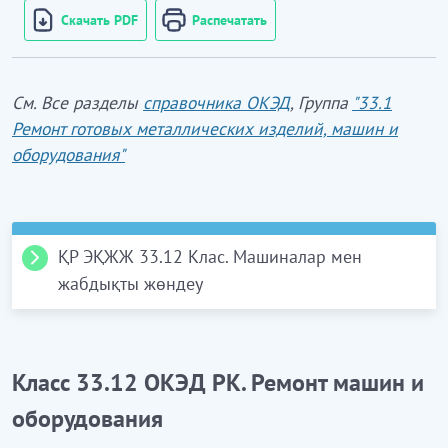
Скачать PDF
Распечатать
См. Все разделы
справочника ОКЭД
, Группа
"33.1
Ремонт готовых металлических изделий, машин и
оборудования"
ҚР ЭҚЖЖ 33.12 Клас. Машиналар мен
жабдықты жөндеу
Осы класқа жүздерді және араларды қайрау
Класс 33.12 ОКЭД РК. Ремонт машин и
және орнатуға арналған машиналар сияқты
машиналар мен өндірістік мақсаттағы жабдықты
оборудования
жөндеу және техникалық қызмет көрсету;