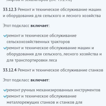
арналған машиналар мен жабдықты жөндеу және
техникалық қызмет көрсету
33.12.3
Ремонт и техническое обслуживание машин
и оборудования для сельского и лесного хозяйства
Бұл ішкі класқа:
Этот подкласс
включает
:
ауылшаруашылық тракторларын жөңдеу және
техникалық қызмет көрсету
ремонт и техническое обслуживание
ауыл, орман шаруашылығы және ағаш
сельскохозяйственных тракторов
материалдарын тасымалдауға арналған
ремонт и техническое обслуживание машин и
машиналар мен жабдықтарды жөңдеу және
оборудования для сельского, лесного хозяйства и
техникалық қызмет көрсету
кіреді
для транспортировки леса
33.12.4
Станоктарды жөндеу және техникалық
33.12.4
Ремонт и техническое обслуживание станков
қызмет көрсету
Этот подкласс
включает
:
Бұл ішкі класқа:
ремонт ручных механизированных инструментов
механикаланған қол аспаптарды жөндеу
ремонт и техническое обслуживание
металл кесетін станоктар және металды өңдеу
металлорежущих станков и станков для