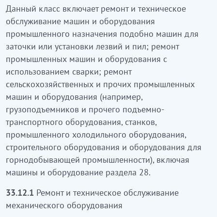
дәнекерлеуді қолданумен өндірістік машиналар
Данный класс включает ремонт и техническое
және жабдықтарды жөндеу; ауылшаруашылық
обслуживание машин и оборудования
және басқа да өндірістік машиналарды және
промышленного назначения подобно машин для
жабдықтарды жөндеу 28-бөлімнің машиналары
заточки или установки лезвий и пил; ремонт
және жабдығын қоса, (мысалы, жүк көтергіштер
промышленных машин и оборудования с
және басқа да көтергіш-тасымалдау, станоктар,
использованием сварки; ремонт
өнеркәсіптік тоңазытқыш жабдығы, құрылыс
сельскохозяйственных и прочих промышленных
жабдығы және тау-кен өнеркәсібіне арналған
машин и оборудования (например,
жабдық) жөндеу кіреді.
грузоподъемников и прочего подъемно-
транспортного оборудования, станков,
33.12.1
Механикалық жабдықты жөндеу және
промышленного холодильного оборудования,
техникалық қызмет көрсету
строительного оборудования и оборудования для
горнодобывающей промышленности), включая
Бұл ішкі класқа:
машины и оборудование раздела 28.
авиациялық, автомобильдік, мотоциклеттік
33.12.1
Ремонт и техническое обслуживание
басқа, қозғалтқыштарды жөндеу және
механического оборудования
техникалық қызмет көрсету