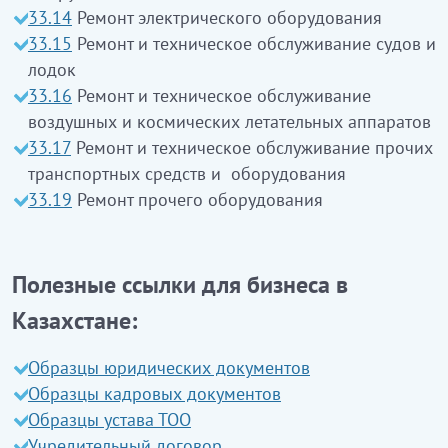
33.14
Ремонт электрического оборудования
компьютерлерді жөндеу
кірмейді
(95.11.0
33.15
Ремонт и техническое обслуживание судов и
қараңыз)
лодок
33.16
Ремонт и техническое обслуживание
воздушных и космических летательных аппаратов
33.17
Ремонт и техническое обслуживание прочих
транспортных средств и оборудования
33.19
Ремонт прочего оборудования
Полезные ссылки для бизнеса в
Казахстане:
Образцы юридических документов
Образцы кадровых документов
Образцы устава ТОО
Учредительный договор